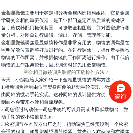
金相显微镜
主要用于鉴定和分析金属内部结构组织，它是金属
学研究金相的重要仪器，是工业部门鉴定产品质量的关键设
备，该仪器配用摄像装置，可摄取金相图谱，并对图谱进行测
量分析，对图象进行编辑、输出、存储、管理等功能。
金相显微镜
调焦是显微镜操作是非常有用的，物镜的调焦是在
照明光源位置调整好后进行的。在进行调焦时，操作者要熟悉
物镜的工作距离，并根据物镜的工作距离进行操作。由于低倍
物镜的工作距离较长，因此调焦时好先用低倍物镜。
今天，小编就给大家介绍一下金相显微镜的调焦方法：
1.粗动调焦控制由位于架身两侧的粗动手轮实现，微动调焦则
由同轴的微动手轮实现。这种同轴的设计提供方便、准确的控
制而不会带来不便和自流现象。
2.调焦通过转动任一调焦手轮均可以升高或者降低载物台，微
动手轮的较小格值是2μm。
3.松紧调节在本仪器出厂之前，粗动调焦已经预设到一个松紧
合适的程度。如果您希望调节松紧，首先可以在架身和右调焦